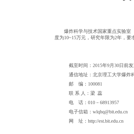
爆炸科学与技术国家重点实验室
度为10
~
15万元，研究年限为2年，要求
截至时间
：2015年9月30日前
通信地址
：
北京理工大学爆炸
邮 编
：100081
联 系 人
：梁 蕊
电 话
：010－68913957
电子信箱
：wlqhq@bit.edu.cn
网 址
：
http://est.bit.edu.cn