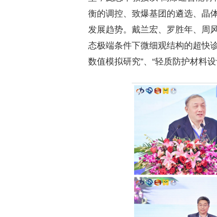
衡的调控、致爆基团的遴选、晶
发展趋势。戴兰宏、罗胜年、周风
态极端条件下微细观结构的超快诊
数值模拟研究”、“轻质防护材料