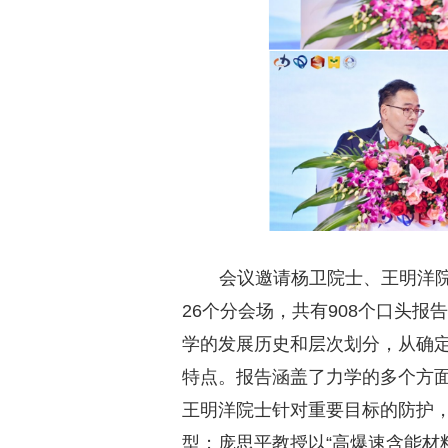
会议邀请杨卫院士、王明洋
26个分会场，共有908个口头报
学的发展历史和层次划分，从确
特点。报告涵盖了力学的多个方
王明洋院士针对重要目标的防护
型；庞思平教授以“高爆速含能材